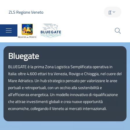
Salta al contenuto principale
Skip to footer content
ZLS Regione Veneto
IT
SELETTORE 
Regione del Veneto
Immagine:
Bluegate
BLUEGATE è la prima Zona Logistica Semplificata operativa in
Italia: oltre 4.600 ettari tra Venezia, Rovigo e Chioggia, nel cuore del
Mare Adriatico. Un hub strategico pensato per valorizzare le aree
portuali e retroportuali, con un occhio alla sostenibilità e
all’efficienza energetica. Un modello innovativo di riqualificazione
che attrae investimenti globali e crea nuove opportunità
economiche, collegando il Veneto ai mercati internazionali.