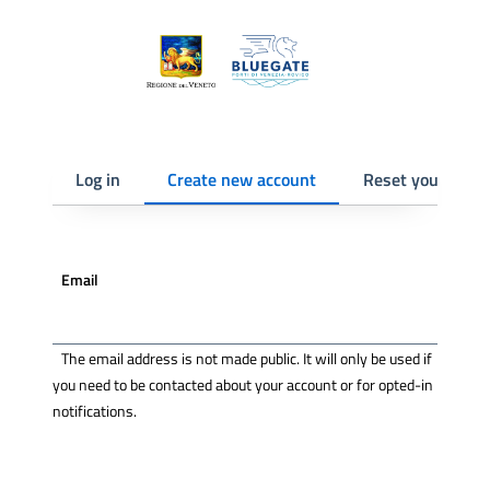
Skip to main content
Skip to footer content
Primary tabs
Log in
Create new account
Reset your pass
Email
The email address is not made public. It will only be used if
you need to be contacted about your account or for opted-in
notifications.