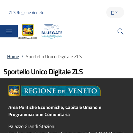
Salta al contenuto principale
Skip to footer content
ZLS Regione Veneto
IT
SELETTORE 
Briciole di pane
Home
/
Sportello Unico Digitale ZLS
Sportello Unico Digitale ZLS
Area Politiche Economiche, Capitale Umano e
Programmazione Comunitaria
Palazzo Grandi Stazioni