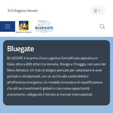
Salta al contenuto principale
Skip to footer content
ZLS Regione Veneto
IT
SELETTORE 
Regione del Veneto
Immagine:
Bluegate
BLUEGATE è la prima Zona Logistica Semplificata operativa in
Italia: oltre 4.600 ettari tra Venezia, Rovigo e Chioggia, nel cuore del
Mare Adriatico. Un hub strategico pensato per valorizzare le aree
portuali e retroportuali, con un occhio alla sostenibilità e
all’efficienza energetica. Un modello innovativo di riqualificazione
che attrae investimenti globali e crea nuove opportunità
economiche, collegando il Veneto ai mercati internazionali.