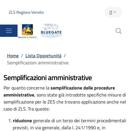
Salta al contenuto principale
Skip to footer content
ZLS Regione Veneto
IT
SELETTORE 
Briciole di pane
Home
/
Lista Opportunità
/
Semplificazioni amministrative
Semplificazioni amministrative
Per quanto concerne la
semplificazione delle procedure
amministrative
, sono state già introdotte specifiche misure di
semplificazione per le ZES che trovano applicazione anche nel
caso di ZLS. Tra queste:
riduzione
generale di un terzo dei termini procedimentali
previsti, in via generale, dalla l. 241/1990 e, in