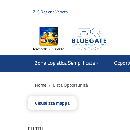
Salta al contenuto principale
Skip to footer content
ZLS Regione Veneto
Zona Logistica Semplificata
Opport
Briciole di pane
Home
/
Lista Opportunità
Visualizza mappa
FILTRI