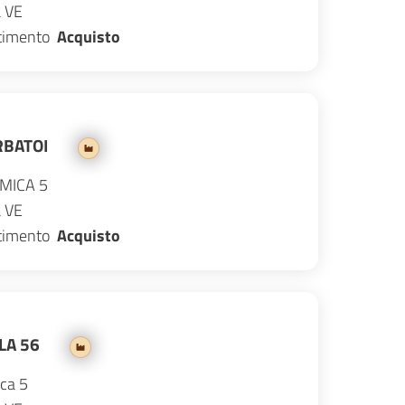
a
VE
stimento
Acquisto
BATOI
IMICA 5
a
VE
stimento
Acquisto
LA 56
ica 5