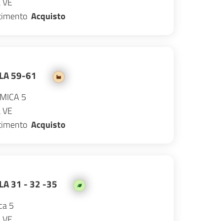
a
VE
stimento
Acquisto
LA 59-61
IMICA 5
a
VE
stimento
Acquisto
A 31 - 32 -35
ca 5
a
VE