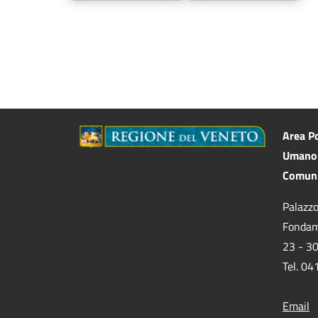
Area Po
Umano 
Comuni
Palazzo
Fondam
23 - 3
Tel. 0
Email