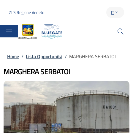
Salta al contenuto principale
Skip to footer content
ZLS Regione Veneto
IT
SELETTORE 
Briciole di pane
Home
/
Lista Opportunità
/
MARGHERA SERBATOI
MARGHERA SERBATOI