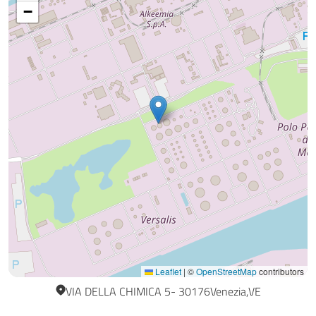
−
Leaflet
|
©
OpenStreetMap
contributors
VIA DELLA CHIMICA 5
30176
Venezia
VE