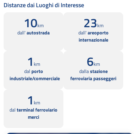
Distanze dai Luoghi di Interesse
10
23
km
km
dall'
autostrada
dall'
areoporto
internazionale
1
6
km
km
dal
porto
dalla
stazione
industriale/commerciale
ferroviaria passeggeri
1
km
dal
terminal ferroviario
merci